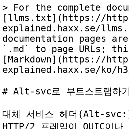
> For the complete docu
[llms.txt](https://http
explained.haxx.se/llms.
documentation pages are
`.md` to page URLs; thi
[Markdown](https://http
explained.haxx.se/ko/h3
# Alt-svc로 부트스트랩하기
대체 서비스 헤더(Alt-svc:
HTTP/2 프레임이 QUIC이나