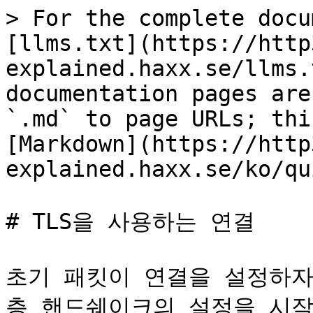
> For the complete docu
[llms.txt](https://http
explained.haxx.se/llms.
documentation pages are
`.md` to page URLs; thi
[Markdown](https://http
explained.haxx.se/ko/qu
# TLS을 사용하는 연결

초기 패킷이 연결을 설정하자
층 핸드쉐이크의 설정을 시작