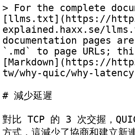
> For the complete docu
[llms.txt](https://http
explained.haxx.se/llms.
documentation pages are
`.md` to page URLs; thi
[Markdown](https://http
tw/why-quic/why-latency
# 減少延遲

對比 TCP 的 3 次交握，QUI
方式，這減少了協商和建立新連