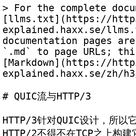
> For the complete docu
[llms.txt](https://http
explained.haxx.se/llms.
documentation pages are
`.md` to page URLs; thi
[Markdown](https://http
explained.haxx.se/zh/h3
# QUIC流与HTTP/3

HTTP/3针对QUIC设计，所
HTTP/2不得不在TCP之上构