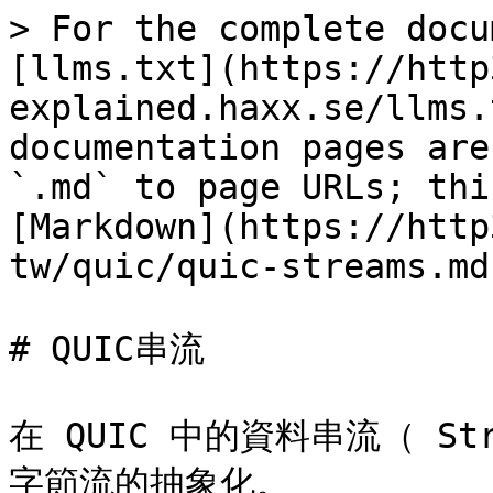
> For the complete docu
[llms.txt](https://http
explained.haxx.se/llms.
documentation pages are
`.md` to page URLs; thi
[Markdown](https://http
tw/quic/quic-streams.md)
# QUIC串流

在 QUIC 中的資料串流（ S
字節流的抽象化。
