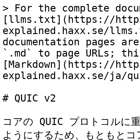
> For the complete docu
[llms.txt](https://http
explained.haxx.se/llms.
documentation pages are
`.md` to page URLs; thi
[Markdown](https://http
explained.haxx.se/ja/qu
# QUIC v2

コアの QUIC プロトコル
ようにするため、もともとコ