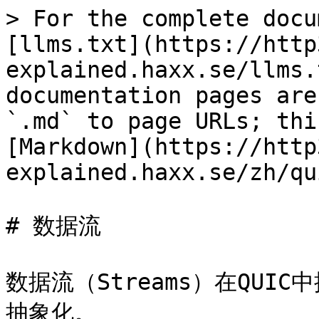
> For the complete docu
[llms.txt](https://http
explained.haxx.se/llms.
documentation pages are
`.md` to page URLs; thi
[Markdown](https://http
explained.haxx.se/zh/qu
# 数据流

数据流（Streams）在QU
抽象化。
